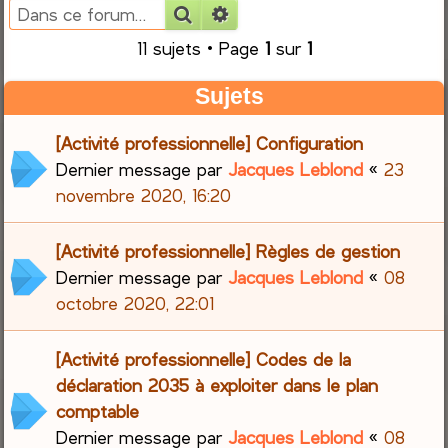
Rechercher
Recherche avancée
e
11 sujets • Page
1
sur
1
r
Sujets
c
[Activité professionnelle] Configuration
h
Dernier message par
Jacques Leblond
«
23
novembre 2020, 16:20
e
r
[Activité professionnelle] Règles de gestion
Dernier message par
Jacques Leblond
«
08
octobre 2020, 22:01
[Activité professionnelle] Codes de la
déclaration 2035 à exploiter dans le plan
comptable
Dernier message par
Jacques Leblond
«
08