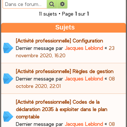
Rechercher
Recherche avancée
e
11 sujets • Page
1
sur
1
r
Sujets
c
[Activité professionnelle] Configuration
h
Dernier message par
Jacques Leblond
«
23
novembre 2020, 16:20
e
r
[Activité professionnelle] Règles de gestion
Dernier message par
Jacques Leblond
«
08
octobre 2020, 22:01
[Activité professionnelle] Codes de la
déclaration 2035 à exploiter dans le plan
comptable
Dernier message par
Jacques Leblond
«
08