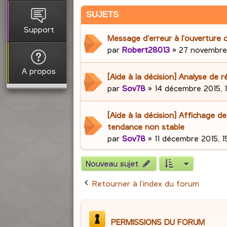
SUJETS
Support
Message d'erreur à l'ouverture
par
Robert28013
»
27 novembre 
A propos
[Aide à la décision] Analyse de r
par
Sov78
»
14 décembre 2015, 
[Aide à la décision] Affichage de
tendance non stable
par
Sov78
»
11 décembre 2015, 1
Nouveau sujet
Retourner à l’index du forum
PERMISSIONS DU FORUM