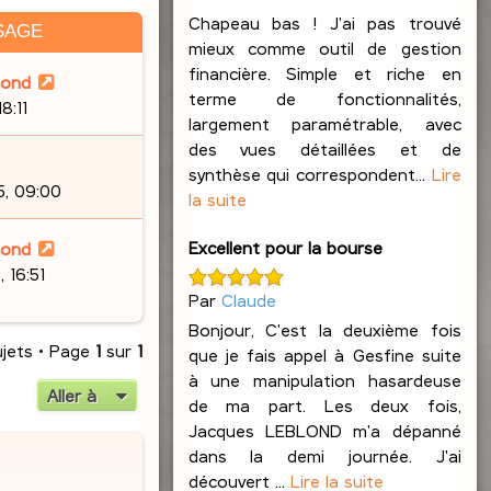
Chapeau bas ! J'ai pas trouvé
SAGE
mieux comme outil de gestion
financière. Simple et riche en
lond
terme de fonctionnalités,
8:11
largement paramétrable, avec
des vues détaillées et de
synthèse qui correspondent...
Lire
5, 09:00
la suite
Excellent pour la bourse
lond
 16:51
Par
Claude
Bonjour, C'est la deuxième fois
ujets • Page
1
sur
1
que je fais appel à Gesfine suite
à une manipulation hasardeuse
Aller à
de ma part. Les deux fois,
Jacques LEBLOND m'a dépanné
dans la demi journée. J'ai
découvert ...
Lire la suite