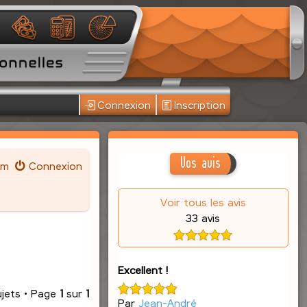
Connexion
Inscription
Vos avis
um
Connexion
Voir tous les avis
33 avis
Excellent !
ujets • Page
1
sur
1
Par
Jean-André