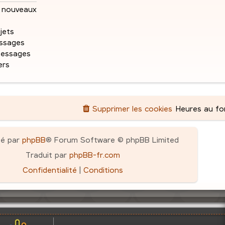
e
e
s
nouveaux
a
s
g
jets
e
ssages
messages
ers
Supprimer les cookies
Heures au f
pé par
phpBB
® Forum Software © phpBB Limited
Traduit par
phpBB-fr.com
Confidentialité
|
Conditions