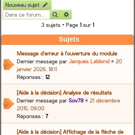
Nouveau sujet
e
Rechercher
Recherche avancée
r
3 sujets • Page
1
sur
1
c
Sujets
h
Message d'erreur à l'ouverture du module
Dernier message par
Jacques Leblond
«
20
e
janvier 2026, 18:11
r
Réponses :
12
[Aide à la décision] Analyse de résultats
Dernier message par
Sov78
«
21 décembre
2015, 09:00
Réponses :
7
[Aide à la décision] Affichage de la flèche de