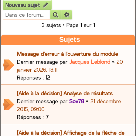
Nouveau sujet
e
Rechercher
Recherche avancée
r
3 sujets • Page
1
sur
1
c
Sujets
h
Message d'erreur à l'ouverture du module
Dernier message par
Jacques Leblond
«
20
e
janvier 2026, 18:11
r
Réponses :
12
[Aide à la décision] Analyse de résultats
Dernier message par
Sov78
«
21 décembre
2015, 09:00
Réponses :
7
[Aide à la décision] Affichage de la flèche de