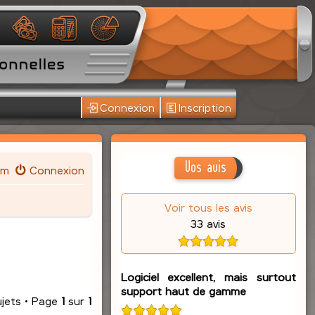
Connexion
Inscription
Vos avis
um
Connexion
Voir tous les avis
33 avis
Logiciel excellent, mais surtout
support haut de gamme
ujets • Page
1
sur
1