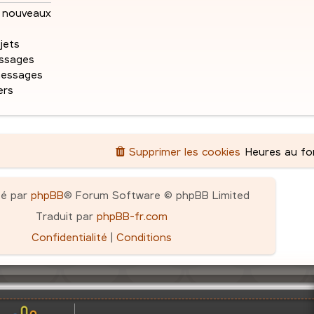
e
e
s
nouveaux
a
s
g
jets
e
ssages
messages
ers
Supprimer les cookies
Heures au f
pé par
phpBB
® Forum Software © phpBB Limited
Traduit par
phpBB-fr.com
Confidentialité
|
Conditions