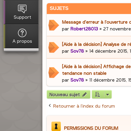
SUJETS
Support
Message d'erreur à l'ouverture
par
Robert28013
»
27 novembre 
A propos
[Aide à la décision] Analyse de r
par
Sov78
»
14 décembre 2015, 
[Aide à la décision] Affichage de
tendance non stable
par
Sov78
»
11 décembre 2015, 1
Nouveau sujet
Retourner à l’index du forum
PERMISSIONS DU FORUM