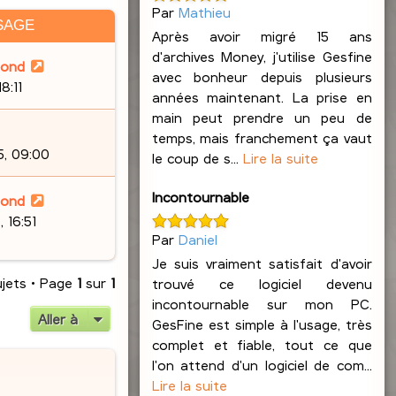
Par
Mathieu
SAGE
Après avoir migré 15 ans
d'archives Money, j'utilise Gesfine
lond
avec bonheur depuis plusieurs
8:11
années maintenant. La prise en
main peut prendre un peu de
temps, mais franchement ça vaut
5, 09:00
le coup de s...
Lire la suite
Incontournable
lond
 16:51
Par
Daniel
Je suis vraiment satisfait d'avoir
ujets • Page
1
sur
1
trouvé ce logiciel devenu
incontournable sur mon PC.
Aller à
GesFine est simple à l'usage, très
complet et fiable, tout ce que
l'on attend d'un logiciel de com...
Lire la suite