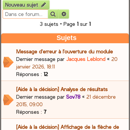
Nouveau sujet
e
Rechercher
Recherche avancée
r
3 sujets • Page
1
sur
1
c
Sujets
h
Message d'erreur à l'ouverture du module
Dernier message par
Jacques Leblond
«
20
e
janvier 2026, 18:11
r
Réponses :
12
[Aide à la décision] Analyse de résultats
Dernier message par
Sov78
«
21 décembre
2015, 09:00
Réponses :
7
[Aide à la décision] Affichage de la flèche de