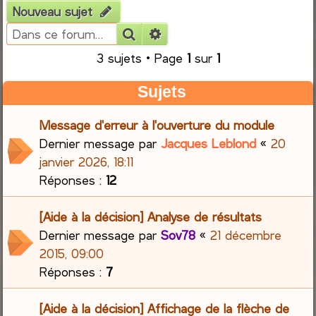
Nouveau sujet
e
Rechercher
Recherche avancée
r
3 sujets • Page
1
sur
1
c
Sujets
h
Message d'erreur à l'ouverture du module
Dernier message par
Jacques Leblond
«
20
e
janvier 2026, 18:11
r
Réponses :
12
[Aide à la décision] Analyse de résultats
Dernier message par
Sov78
«
21 décembre
2015, 09:00
Réponses :
7
[Aide à la décision] Affichage de la flèche de