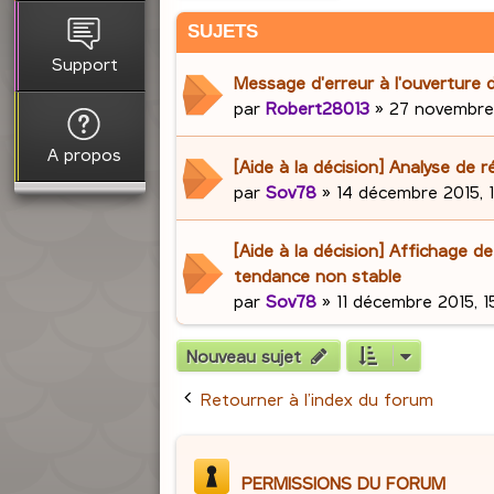
SUJETS
Support
Message d'erreur à l'ouverture
par
Robert28013
»
27 novembre 
A propos
[Aide à la décision] Analyse de r
par
Sov78
»
14 décembre 2015, 
[Aide à la décision] Affichage de
tendance non stable
par
Sov78
»
11 décembre 2015, 1
Nouveau sujet
Retourner à l’index du forum
PERMISSIONS DU FORUM