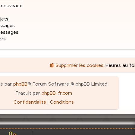
e
e
s
nouveaux
a
s
g
jets
e
ssages
messages
ers
Supprimer les cookies
Heures au f
pé par
phpBB
® Forum Software © phpBB Limited
Traduit par
phpBB-fr.com
Confidentialité
|
Conditions