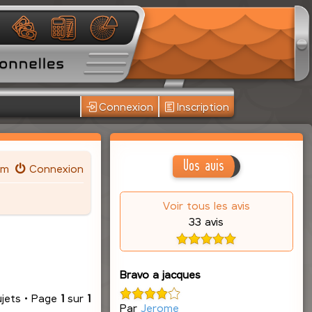
Connexion
Inscription
Vos avis
um
Connexion
Voir tous les avis
33 avis
Bravo a jacques
ujets • Page
1
sur
1
Par
Jerome