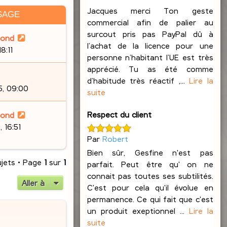
Jacques merci Ton geste
SAGE
commercial afin de palier au
surcout pris pas PayPal dû à
lond
l’achat de la licence pour une
8:11
personne n’habitant l’UE est très
apprécié. Tu as été comme
d’habitude très réactif ,...
Lire la
5, 09:00
suite
Respect du client
lond
 16:51
Par
Robert
Bien sûr, Gesfine n'est pas
ujets • Page
1
sur
1
parfait. Peut être qu' on ne
connait pas toutes ses subtilités.
Aller à
C'est pour cela qu'il évolue en
permanence. Ce qui fait que c'est
un produit exeptionnel ...
Lire la
suite