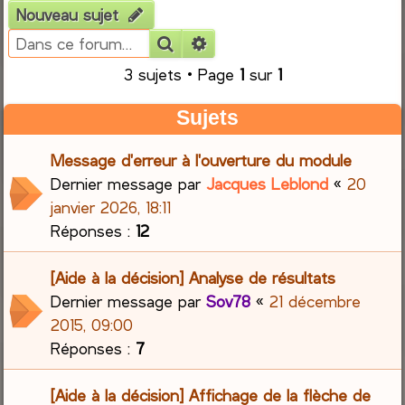
Nouveau sujet
e
Rechercher
Recherche avancée
r
3 sujets • Page
1
sur
1
c
Sujets
h
Message d'erreur à l'ouverture du module
Dernier message par
Jacques Leblond
«
20
e
janvier 2026, 18:11
r
Réponses :
12
[Aide à la décision] Analyse de résultats
Dernier message par
Sov78
«
21 décembre
2015, 09:00
Réponses :
7
[Aide à la décision] Affichage de la flèche de