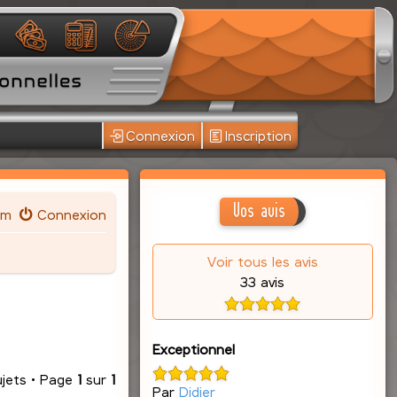
Connexion
Inscription
Vos avis
um
Connexion
Voir tous les avis
33 avis
Exceptionnel
ujets • Page
1
sur
1
Par
Didier