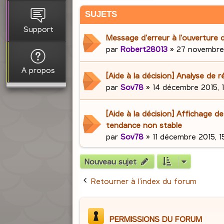
SUJETS
Support
Message d'erreur à l'ouverture
par
Robert28013
»
27 novembre 
A propos
[Aide à la décision] Analyse de r
par
Sov78
»
14 décembre 2015, 
[Aide à la décision] Affichage de
tendance non stable
par
Sov78
»
11 décembre 2015, 1
Nouveau sujet
Retourner à l’index du forum
PERMISSIONS DU FORUM