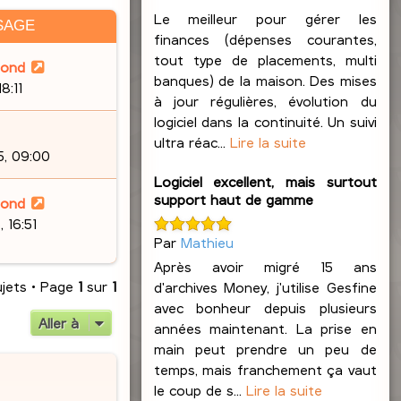
Le meilleur pour gérer les
SAGE
finances (dépenses courantes,
tout type de placements, multi
lond
banques) de la maison. Des mises
8:11
à jour régulières, évolution du
logiciel dans la continuité. Un suivi
ultra réac...
Lire la suite
5, 09:00
Logiciel excellent, mais surtout
support haut de gamme
lond
 16:51
Par
Mathieu
Après avoir migré 15 ans
ujets • Page
1
sur
1
d'archives Money, j'utilise Gesfine
avec bonheur depuis plusieurs
Aller à
années maintenant. La prise en
main peut prendre un peu de
temps, mais franchement ça vaut
le coup de s...
Lire la suite