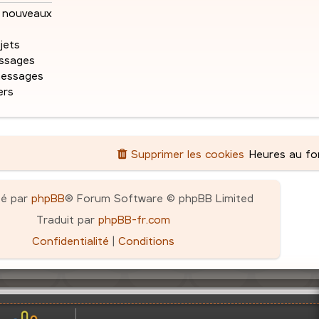
e
e
s
nouveaux
a
s
g
jets
e
ssages
messages
ers
Supprimer les cookies
Heures au f
pé par
phpBB
® Forum Software © phpBB Limited
Traduit par
phpBB-fr.com
Confidentialité
|
Conditions