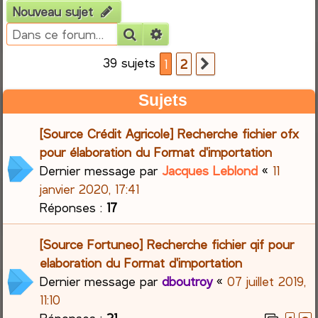
Nouveau sujet
e
Rechercher
Recherche avancée
r
39 sujets
1
2
Suivante
c
Sujets
h
[Source Crédit Agricole] Recherche fichier ofx
e
pour élaboration du Format d'importation
Dernier message par
Jacques Leblond
«
11
r
janvier 2020, 17:41
Réponses :
17
[Source Fortuneo] Recherche fichier qif pour
elaboration du Format d'importation
Dernier message par
dboutroy
«
07 juillet 2019,
11:10
Réponses :
21