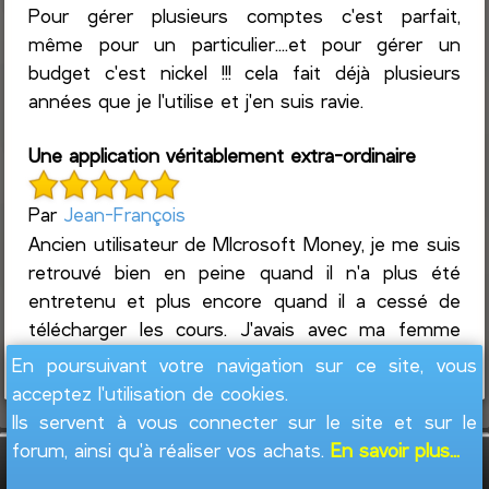
Pour gérer plusieurs comptes c'est parfait,
même pour un particulier....et pour gérer un
budget c'est nickel !!! cela fait déjà plusieurs
années que je l'utilise et j'en suis ravie.
Une application véritablement extra-ordinaire
Par
Jean-François
Ancien utilisateur de MIcrosoft Money, je me suis
retrouvé bien en peine quand il n'a plus été
entretenu et plus encore quand il a cessé de
télécharger les cours. J'avais avec ma femme
une bonne ...
Lire la suite
En poursuivant votre navigation sur ce site, vous
acceptez l'utilisation de cookies.
Ils servent à vous connecter sur le site et sur le
forum, ainsi qu'à réaliser vos achats.
En savoir plus...
GesFine - Copyright © 2008 - 2026
Jacques
Leblond