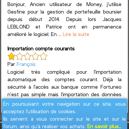
Bonjour, Ancien utilisateur de Money, j'utilise
Gesfine pour la gestion de portefeuille boursier
depuis début 2014. Depuis lors Jacques
LEBLOND et Patrice ont en permanence
amélioré le logiciel. En ...
Lire la suite
Importation compte courants
Par
François
Logiciel très compliqué pour l'importation
automatique des comptes courant. Déjà la
sécurité à l'accès aux banque comme Fortuneo
n'est pas simple mais l'importation des données
automatisé...
Lire la suite
En poursuivant votre navigation sur ce site, vous
acceptez l'utilisation de cookies.
Ils servent à vous connecter sur le site et sur le
forum, ainsi qu'à réaliser vos achats.
En savoir plus...
GesFine - Copyright © 2008 - 2026
Jacques