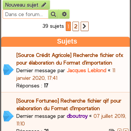
Nouveau sujet
e
Rechercher
Recherche avancée
r
39 sujets
1
2
Suivante
c
Sujets
h
[Source Crédit Agricole] Recherche fichier ofx
e
pour élaboration du Format d'importation
Dernier message par
Jacques Leblond
«
11
r
janvier 2020, 17:41
Réponses :
17
[Source Fortuneo] Recherche fichier qif pour
elaboration du Format d'importation
Dernier message par
dboutroy
«
07 juillet 2019,
11:10
Réponses :
21