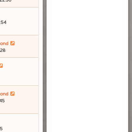
:54
lond
:28
lond
:45
55