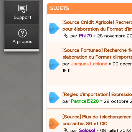
SUJETS
Support
[Source Crédit Agricole] Recherc
pour élaboration du Format d'i
par
Phil79
»
28 novembre 20
A propos
[Source Fortuneo] Recherche fic
elaboration du Format d'import
par
Jacques Leblond
»
09 décem
15:11
[Règles d'importation] Expressio
par
Patrice15220
»
28 octobre 2
[Source] Plus de telechargemen
courantes SG et CIC
par
Solosol
»
08 juillet 2023,