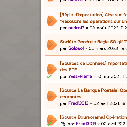
[Règle d'importation] Aide sur f
"Résoudre les opérations sur un
par
pedro13
»
08 août 2023, 11:
Société Générale Règle SG qif T
par
Solosol
»
06 mars 2023, 19:
[Sources de Données] Importat
des ETF
par
Yves-Pierre
»
10 mai 2021, 11
[Source La Banque Postale] Op
courantes
par
Fred13013
»
02 avril 2021, 19:
[Source Boursorama] Opération
par
Fred13013
»
02 avril 2021