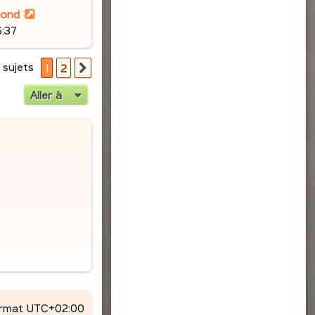
lond
6:37
 sujets
1
2
Suivante
Aller à
ormat
UTC+02:00