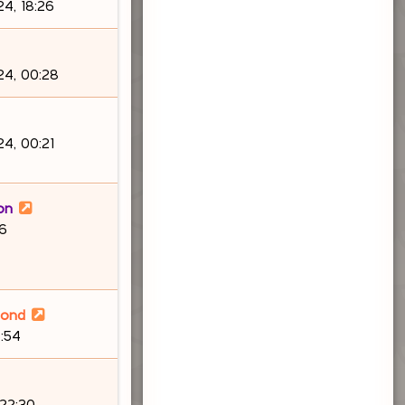
4, 18:26
4, 00:28
4, 00:21
on
46
lond
:54
 22:30