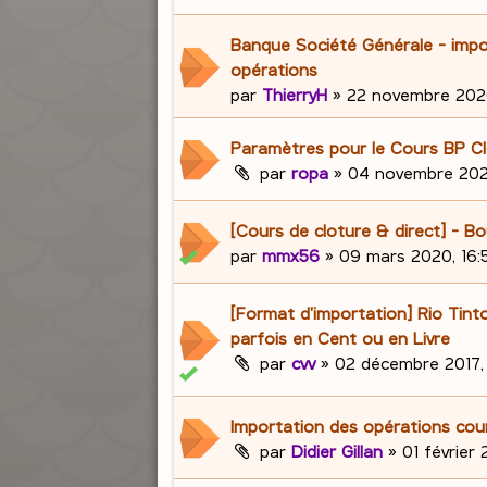
Banque Société Générale - impo
opérations
par
ThierryH
»
22 novembre 2020
Paramètres pour le Cours BP Cl
par
ropa
»
04 novembre 202
[Cours de cloture & direct] - 
par
mmx56
»
09 mars 2020, 16:
[Format d'importation] Rio Tint
parfois en Cent ou en Livre
par
cvv
»
02 décembre 2017,
Importation des opérations cou
par
Didier Gillan
»
01 février 