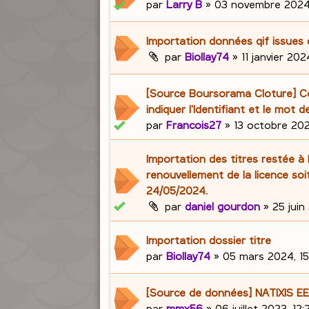
par
Larry B
»
03 novembre 2024,
Importation données qif issues
par
Biollay74
»
11 janvier 202
[Source Boursorama Cloture] 
indiquer l'Identifiant et le mot 
par
Francois27
»
13 octobre 202
Importation des titres restée à 
renouvellement de la licence soit
24/05/2024.
par
daniel gourdon
»
25 juin
Importation dossier titre
par
Biollay74
»
05 mars 2024, 15
[Source de données] NATIXIS 
par
mmx56
»
06 juillet 2023, 12: