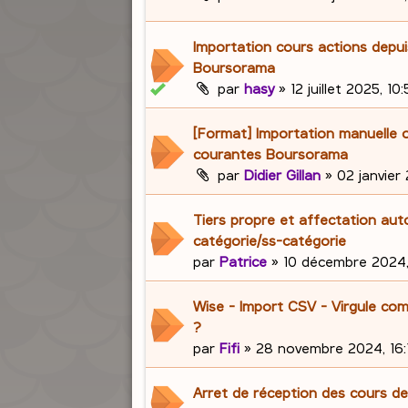
Importation cours actions depuis
Boursorama
par
hasy
»
12 juillet 2025, 10
[Format] Importation manuelle 
courantes Boursorama
par
Didier Gillan
»
02 janvier 
Tiers propre et affectation au
catégorie/ss-catégorie
par
Patrice
»
10 décembre 2024,
Wise - Import CSV - Virgule co
?
par
Fifi
»
28 novembre 2024, 16:
Arret de réception des cours de