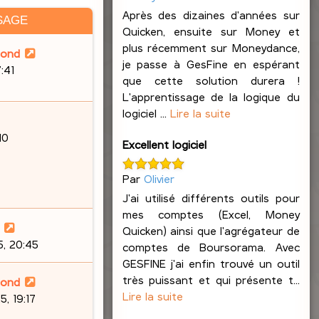
Après des dizaines d'années sur
SAGE
Quicken, ensuite sur Money et
plus récemment sur Moneydance,
lond
je passe à GesFine en espérant
7:41
que cette solution durera !
L'apprentissage de la logique du
logiciel ...
Lire la suite
10
Excellent logiciel
Par
Olivier
J'ai utilisé différents outils pour
mes comptes (Excel, Money
Quicken) ainsi que l'agrégateur de
, 20:45
comptes de Boursorama. Avec
GESFINE j'ai enfin trouvé un outil
très puissant et qui présente t...
lond
Lire la suite
, 19:17