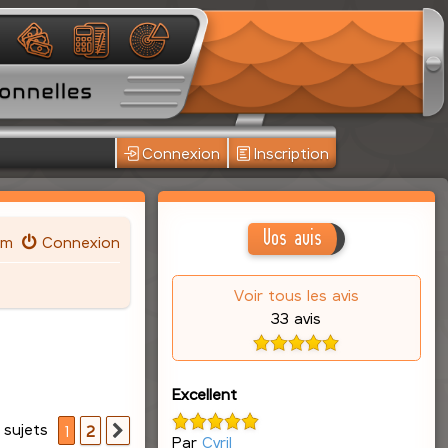
Connexion
Inscription
Vos avis
um
Connexion
Voir tous les avis
33 avis
Excellent
 sujets
1
2
Suivante
Par
Cyril