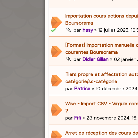
Importation cours actions depuis
Boursorama
par
hasy
»
12 juillet 2025, 10
[Format] Importation manuelle 
courantes Boursorama
par
Didier Gillan
»
02 janvier 
Tiers propre et affectation au
catégorie/ss-catégorie
par
Patrice
»
10 décembre 2024,
Wise - Import CSV - Virgule co
?
par
Fifi
»
28 novembre 2024, 16:
Arret de réception des cours de