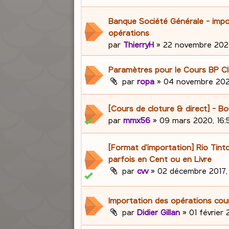
Banque Société Générale - impo
opérations
par
ThierryH
»
22 novembre 2020
Paramètres pour le Cours BP Cl
par
ropa
»
04 novembre 202
[Cours de cloture & direct] - 
par
mmx56
»
09 mars 2020, 16:
[Format d'importation] Rio Tint
parfois en Cent ou en Livre
par
cvv
»
02 décembre 2017,
Importation des opérations cou
par
Didier Gillan
»
01 février 