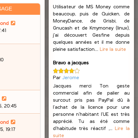
Utilisateur de MS Money comme
SAGE
beaucoup, puis de Quicken, de
MoneyDance, de Grisbi, de
lond
Gnucash et de Kmymoney (linux),
7:41
j'ai découvert Gesfine depuis
quelques années et il me donne
pleine satisfaction....
Lire la suite
10
Bravo a jacques
Par
Jerome
Jacques merci Ton geste
commercial afin de palier au
surcout pris pas PayPal dû à
, 20:45
l’achat de la licence pour une
personne n’habitant l’UE est très
apprécié. Tu as été comme
lond
d’habitude très réactif ,...
Lire la
, 19:17
suite