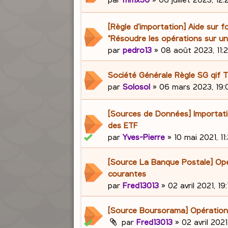
[Règle d'importation] Aide sur f
"Résoudre les opérations sur un
par
pedro13
»
08 août 2023, 11:
Société Générale Règle SG qif T
par
Solosol
»
06 mars 2023, 19:
[Sources de Données] Importat
des ETF
par
Yves-Pierre
»
10 mai 2021, 11
[Source La Banque Postale] Op
courantes
par
Fred13013
»
02 avril 2021, 19:
[Source Boursorama] Opération
par
Fred13013
»
02 avril 2021