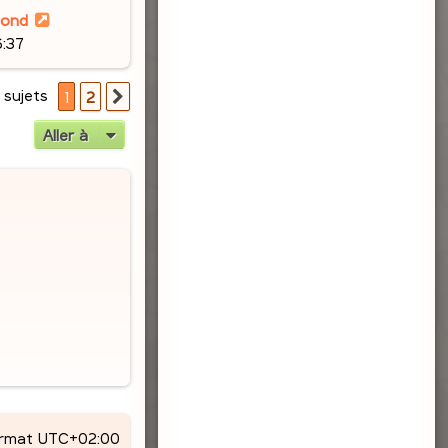
lond
6:37
 sujets
1
2
Suivante
Aller à
ormat
UTC+02:00