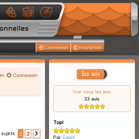
Connexion
Inscription
Vos avis
um
Connexion
Voir tous les avis
33 avis
Top!
 sujets
1
2
Suivante
Par
David