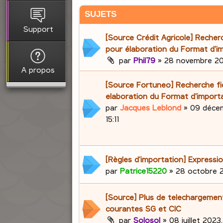
SUJETS
Support
[Source Crédit Agricole] Recherc
pour élaboration du Format d'i
par
Phil79
»
28 novembre 20
A propos
[Source Fortuneo] Recherche fic
elaboration du Format d'import
par
Jacques Leblond
»
09 décem
15:11
[Règles d'importation] Expressio
par
Patrice15220
»
28 octobre 2
[Source] Plus de telechargemen
courantes SG et CIC
par
Solosol
»
08 juillet 2023,