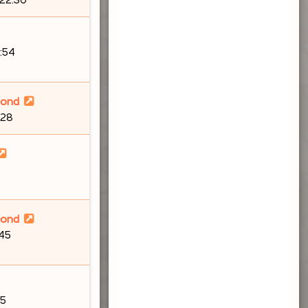
:54
lond
:28
lond
:45
55