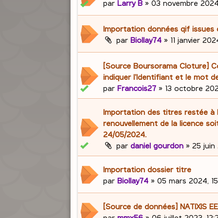
par
Larry B
»
03 novembre 2024,
Importation données qif issues
par
Biollay74
»
11 janvier 202
[Source Boursorama Cloture] 
indiquer l'Identifiant et le mot 
par
Francois27
»
13 octobre 202
Importation des titres restée à 
renouvellement de la licence soit
24/05/2024.
par
daniel gourdon
»
25 juin
Importation dossier titre
par
Biollay74
»
05 mars 2024, 15
[Source de données] NATIXIS 
par
mmx56
»
06 juillet 2023, 12: