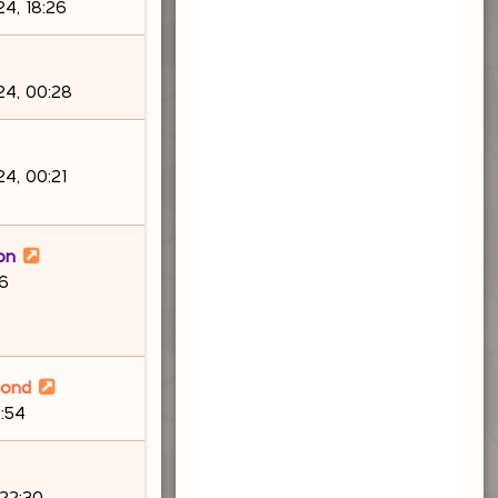
4, 18:26
4, 00:28
4, 00:21
on
46
lond
:54
 22:30