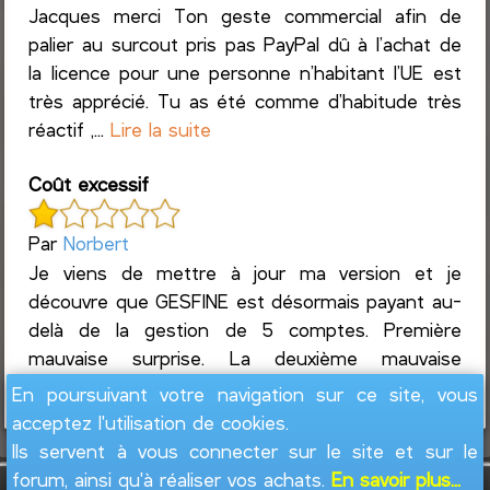
Jacques merci Ton geste commercial afin de
palier au surcout pris pas PayPal dû à l’achat de
la licence pour une personne n’habitant l’UE est
très apprécié. Tu as été comme d’habitude très
réactif ,...
Lire la suite
Coût excessif
Par
Norbert
Je viens de mettre à jour ma version et je
découvre que GESFINE est désormais payant au-
delà de la gestion de 5 comptes. Première
mauvaise surprise. La deuxième mauvaise
surprise est le coût. Impossible...
Lire la suite
En poursuivant votre navigation sur ce site, vous
acceptez l'utilisation de cookies.
Ils servent à vous connecter sur le site et sur le
forum, ainsi qu'à réaliser vos achats.
En savoir plus...
GesFine - Copyright © 2008 - 2026
Jacques