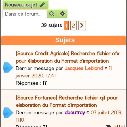
Nouveau sujet
e
Rechercher
Recherche avancée
r
39 sujets
1
2
Suivante
c
Sujets
h
[Source Crédit Agricole] Recherche fichier ofx
e
pour élaboration du Format d'importation
Dernier message par
Jacques Leblond
«
11
r
janvier 2020, 17:41
Réponses :
17
[Source Fortuneo] Recherche fichier qif pour
elaboration du Format d'importation
Dernier message par
dboutroy
«
07 juillet 2019,
11:10
Réponses :
21