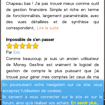
Chapeau bas ! J'ai pas trouvé mieux comme outil
de gestion financière. Simple et riche en terme
de fonctionnalités, largement paramétrable, avec
des vues détaillées et de synthèse qui
correspondent...
Lire la suite
Impossible de s'en passer
Par
Eric
Comme beaucoup, je suis un ancien utilisateur
de Money. Gesfine est vraiment le logiciel de
gestion de compte le plus puissant que j'ai
trouvé pour gérer mes comptes (et ceux de ma
femme et ceux de m...
Lire la suite
En poursuivant votre navigation sur ce site, vous
acceptez l'utilisation de cookies.
Ils servent à vous connecter sur le site et sur le
forum, ainsi qu'à réaliser vos achats.
En savoir plus...
GesFine - Copyright © 2008 - 2026
Jacques