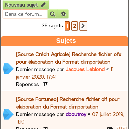
Nouveau sujet
e
Rechercher
Recherche avancée
r
39 sujets
1
2
Suivante
c
Sujets
h
[Source Crédit Agricole] Recherche fichier ofx
e
pour élaboration du Format d'importation
Dernier message par
Jacques Leblond
«
11
r
janvier 2020, 17:41
Réponses :
17
[Source Fortuneo] Recherche fichier qif pour
elaboration du Format d'importation
Dernier message par
dboutroy
«
07 juillet 2019,
11:10
Réponses :
21