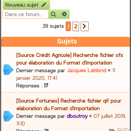
Nouveau sujet
e
Rechercher
Recherche avancée
r
39 sujets
1
2
Suivante
c
Sujets
h
[Source Crédit Agricole] Recherche fichier ofx
e
pour élaboration du Format d'importation
Dernier message par
Jacques Leblond
«
11
r
janvier 2020, 17:41
Réponses :
17
[Source Fortuneo] Recherche fichier qif pour
elaboration du Format d'importation
Dernier message par
dboutroy
«
07 juillet 2019,
11:10
Réponses :
21