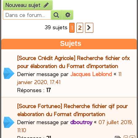
Nouveau sujet
e
Rechercher
Recherche avancée
r
39 sujets
1
2
Suivante
c
Sujets
h
[Source Crédit Agricole] Recherche fichier ofx
e
pour élaboration du Format d'importation
Dernier message par
Jacques Leblond
«
11
r
janvier 2020, 17:41
Réponses :
17
[Source Fortuneo] Recherche fichier qif pour
elaboration du Format d'importation
Dernier message par
dboutroy
«
07 juillet 2019,
11:10
Réponses :
21