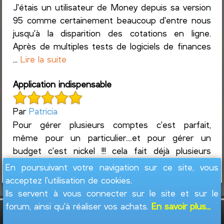
J'étais un utilisateur de Money depuis sa version
95 comme certainement beaucoup d'entre nous
jusqu'à la disparition des cotations en ligne.
Après de multiples tests de logiciels de finances
...
Lire la suite
Application indispensable
Par
Patricia
Pour gérer plusieurs comptes c'est parfait,
même pour un particulier....et pour gérer un
budget c'est nickel !!! cela fait déjà plusieurs
années que je l'utilise et j'en suis ravie.
En poursuivant votre navigation sur ce site, vous
acceptez l'utilisation de cookies.
Ils servent à vous connecter sur le site et sur le
forum, ainsi qu'à réaliser vos achats.
En savoir plus...
GesFine - Copyright © 2008 - 2026
Jacques
Leblond