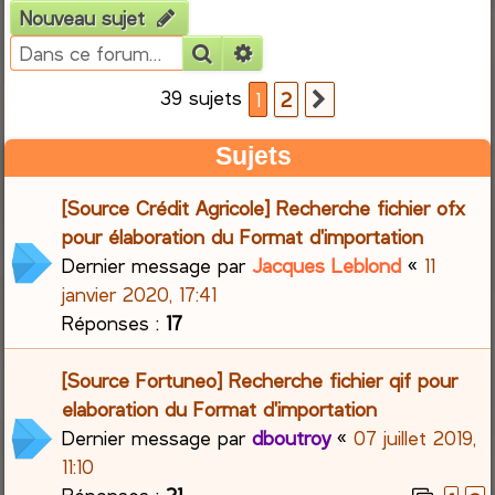
Nouveau sujet
e
Rechercher
Recherche avancée
r
39 sujets
1
2
Suivante
c
Sujets
h
[Source Crédit Agricole] Recherche fichier ofx
e
pour élaboration du Format d'importation
Dernier message par
Jacques Leblond
«
11
r
janvier 2020, 17:41
Réponses :
17
[Source Fortuneo] Recherche fichier qif pour
elaboration du Format d'importation
Dernier message par
dboutroy
«
07 juillet 2019,
11:10
Réponses :
21