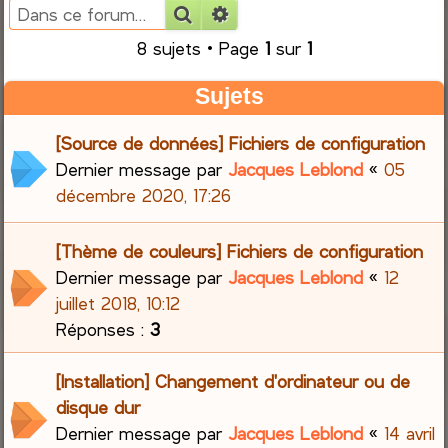
Rechercher
Recherche avancée
e
8 sujets • Page
1
sur
1
r
Sujets
c
[Source de données] Fichiers de configuration
h
Dernier message par
Jacques Leblond
«
05
décembre 2020, 17:26
e
r
[Thème de couleurs] Fichiers de configuration
Dernier message par
Jacques Leblond
«
12
juillet 2018, 10:12
Réponses :
3
[Installation] Changement d'ordinateur ou de
disque dur
Dernier message par
Jacques Leblond
«
14 avril