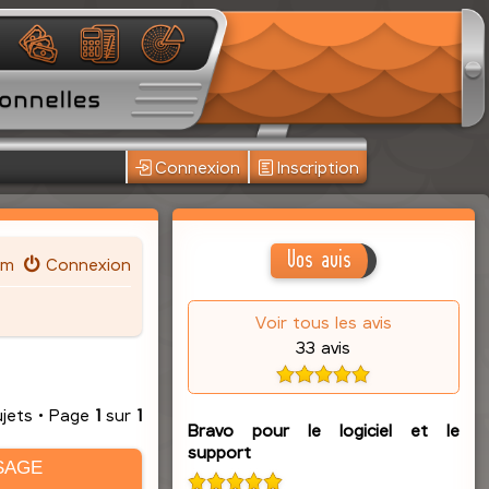
Connexion
Inscription
Vos avis
um
Connexion
Voir tous les avis
33 avis
ujets • Page
1
sur
1
Bravo pour le logiciel et le
support
SAGE