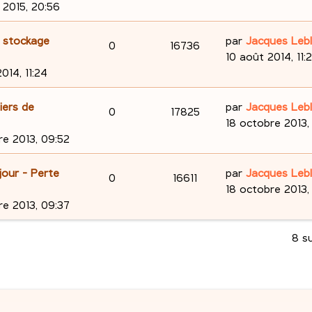
e
s
r
é
u
r
r 2015, 20:56
n
a
m
n
s
p
e
g
e
i
D
e stockage
par
Jacques Leb
s
R
V
0
16736
e
s
e
o
s
e
10 août 2014, 11:
e
s
r
é
u
r
014, 11:24
n
a
m
n
s
p
e
g
e
i
D
iers de
par
Jacques Leb
s
R
V
0
17825
e
s
e
o
s
e
18 octobre 2013,
e
s
r
é
u
r
re 2013, 09:52
n
a
m
n
s
p
e
g
e
i
D
 jour - Perte
par
Jacques Leb
s
R
V
0
16611
e
s
e
o
s
e
18 octobre 2013,
e
s
r
é
u
r
re 2013, 09:37
n
a
m
n
s
p
e
g
e
i
8 s
s
e
s
e
o
s
e
s
r
n
a
m
s
g
e
s