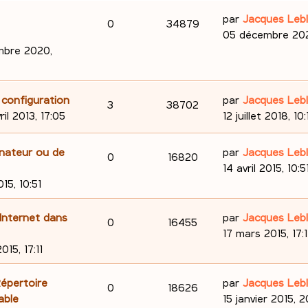
D
e
par
Jacques Leb
R
V
0
34879
e
05 décembre 202
é
u
r
mbre 2020,
n
p
e
i
e
o
s
D
 configuration
par
Jacques Leb
R
V
3
38702
r
e
ril 2013, 17:05
12 juillet 2018, 10:
n
m
é
u
r
e
n
s
D
inateur ou de
par
Jacques Leb
p
e
R
V
0
16820
s
i
e
14 avril 2015, 10:5
e
s
e
o
s
é
u
r
015, 10:51
a
r
n
s
n
p
e
g
m
i
D
Internet dans
par
Jacques Leb
R
V
0
16455
e
e
e
s
o
s
e
17 mars 2015, 17:1
s
r
é
u
r
015, 17:11
e
s
n
m
n
p
e
a
e
i
s
D
Répertoire
par
Jacques Leb
s
R
V
0
18626
g
s
e
o
s
e
able
15 janvier 2015, 
e