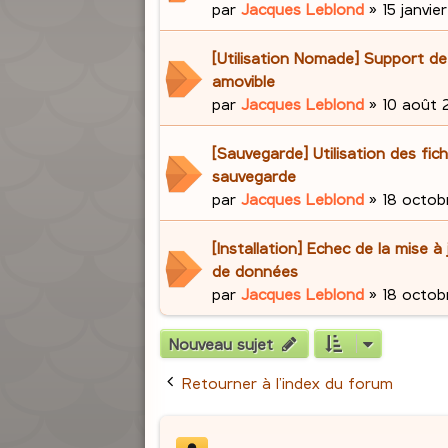
par
Jacques Leblond
»
15 janvie
[Utilisation Nomade] Support d
amovible
par
Jacques Leblond
»
10 août 2
[Sauvegarde] Utilisation des fich
sauvegarde
par
Jacques Leblond
»
18 octob
[Installation] Echec de la mise à
de données
par
Jacques Leblond
»
18 octob
Nouveau sujet
Retourner à l’index du forum