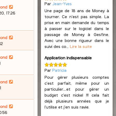
Par
Jean-Yves
lond
Une page de 18 ans de Money à
0, 17:26
tourner. Ce n'est pas simple. La
prise en main demande du temps
à passer sur le logiciel dans le
passage de Money à Gesfine.
lond
Avec une bonne rigueur dans le
12
suivi des co...
Lire la suite
lond
Application indispensable
1
Par
Patricia
Pour gérer plusieurs comptes
lond
c'est parfait, même pour un
1
particulier....et pour gérer un
budget c'est nickel !!! cela fait
déjà plusieurs années que je
lond
l'utilise et j'en suis ravie.
20:56