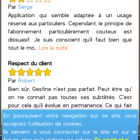
Par
Serge
Application qui semble adaptée à un usage
réservé aux particuliers. Cependant, le principe de
l'abonnement particulièrement couteux est
dissuasif. Je suis conscient qu'il faut bien que
tout le mo...
Lire la suite
Respect du client
Par
Robert
Bien sûr, Gesfine n'est pas parfait. Peut être qu'
on ne connait pas toutes ses subtilités. C'est
pour cela qu'il évolue en permanence. Ce qui fait
que c'est un produit exeptionnel ...
Lire la suite
En poursuivant votre navigation sur ce site, vous
acceptez l'utilisation de cookies.
Ils servent à vous connecter sur le site et sur le
forum, ainsi qu'à réaliser vos achats.
En savoir plus...