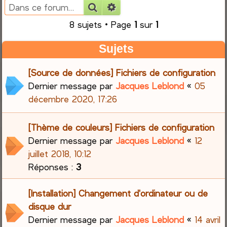
Rechercher
Recherche avancée
e
8 sujets • Page
1
sur
1
r
Sujets
c
[Source de données] Fichiers de configuration
h
Dernier message par
Jacques Leblond
«
05
décembre 2020, 17:26
e
r
[Thème de couleurs] Fichiers de configuration
Dernier message par
Jacques Leblond
«
12
juillet 2018, 10:12
Réponses :
3
[Installation] Changement d'ordinateur ou de
disque dur
Dernier message par
Jacques Leblond
«
14 avril