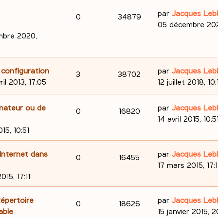
D
e
par
Jacques Leb
R
V
0
34879
e
05 décembre 202
é
u
r
mbre 2020,
n
p
e
i
e
o
s
D
 configuration
par
Jacques Leb
R
V
3
38702
r
e
ril 2013, 17:05
12 juillet 2018, 10:
n
m
é
u
r
e
n
s
D
inateur ou de
par
Jacques Leb
p
e
R
V
0
16820
s
i
e
14 avril 2015, 10:5
e
s
e
o
s
é
u
r
015, 10:51
a
r
n
s
n
p
e
g
m
i
D
Internet dans
par
Jacques Leb
R
V
0
16455
e
e
e
s
o
s
e
17 mars 2015, 17:1
s
r
é
u
r
015, 17:11
e
s
n
m
n
p
e
a
e
i
s
D
Répertoire
par
Jacques Leb
s
R
V
0
18626
g
s
e
o
s
e
able
15 janvier 2015, 
e