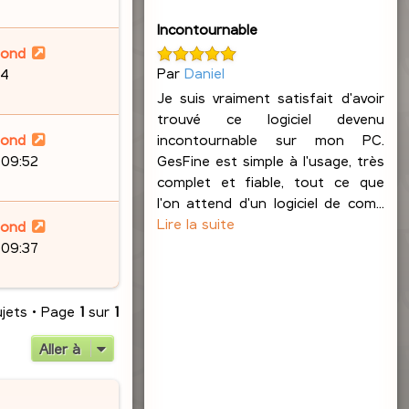
Incontournable
lond
Par
Daniel
24
Je suis vraiment satisfait d'avoir
trouvé ce logiciel devenu
incontournable sur mon PC.
lond
GesFine est simple à l'usage, très
 09:52
complet et fiable, tout ce que
l'on attend d'un logiciel de com...
Lire la suite
lond
 09:37
ujets • Page
1
sur
1
Aller à