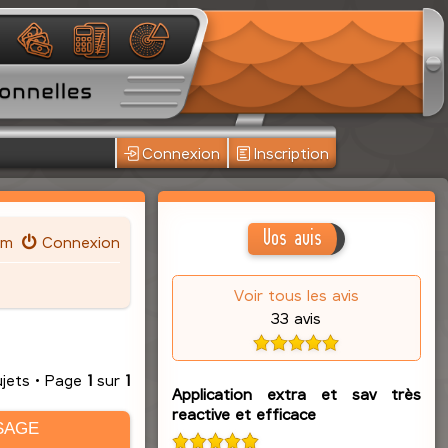
Connexion
Inscription
Vos avis
um
Connexion
Voir tous les avis
33 avis
ujets • Page
1
sur
1
Application extra et sav très
reactive et efficace
SAGE