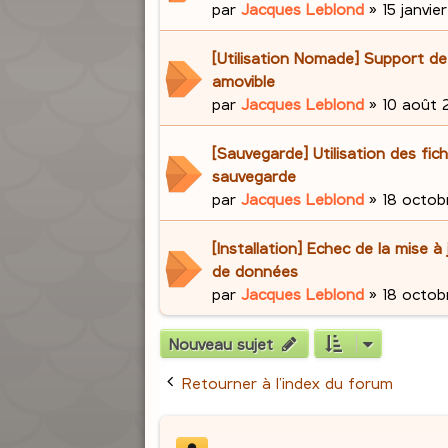
par
Jacques Leblond
»
15 janvie
[Utilisation Nomade] Support d
amovible
par
Jacques Leblond
»
10 août 2
[Sauvegarde] Utilisation des fich
sauvegarde
par
Jacques Leblond
»
18 octob
[Installation] Echec de la mise à
de données
par
Jacques Leblond
»
18 octob
Nouveau sujet
Retourner à l’index du forum