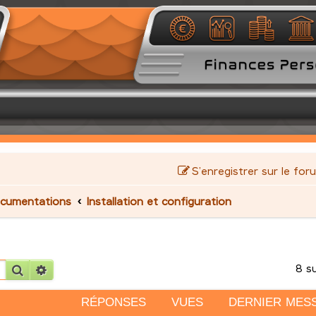
S’enregistrer sur le for
cumentations
Installation et configuration
8 s
Rechercher
Recherche avancée
RÉPONSES
VUES
DERNIER MES