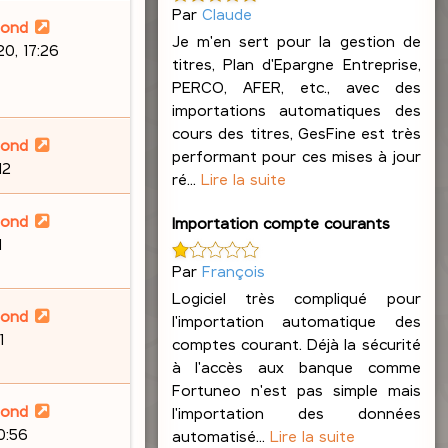
Par
Claude
lond
Je m'en sert pour la gestion de
0, 17:26
titres, Plan d'Epargne Entreprise,
PERCO, AFER, etc., avec des
importations automatiques des
cours des titres, GesFine est très
lond
performant pour ces mises à jour
12
ré...
Lire la suite
lond
Importation compte courants
1
Par
François
Logiciel très compliqué pour
lond
l'importation automatique des
1
comptes courant. Déjà la sécurité
à l'accès aux banque comme
Fortuneo n'est pas simple mais
lond
l'importation des données
20:56
automatisé...
Lire la suite