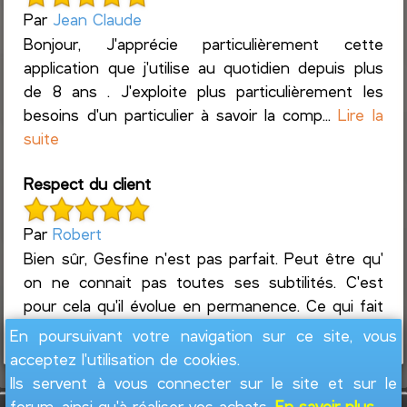
Par
Jean Claude
Bonjour, J'apprécie particulièrement cette
application que j'utilise au quotidien depuis plus
de 8 ans . J'exploite plus particulièrement les
besoins d'un particulier à savoir la comp...
Lire la
suite
Respect du client
Par
Robert
Bien sûr, Gesfine n'est pas parfait. Peut être qu'
on ne connait pas toutes ses subtilités. C'est
pour cela qu'il évolue en permanence. Ce qui fait
que c'est un produit exeptionnel ...
Lire la suite
En poursuivant votre navigation sur ce site, vous
acceptez l'utilisation de cookies.
Ils servent à vous connecter sur le site et sur le
forum, ainsi qu'à réaliser vos achats.
En savoir plus...