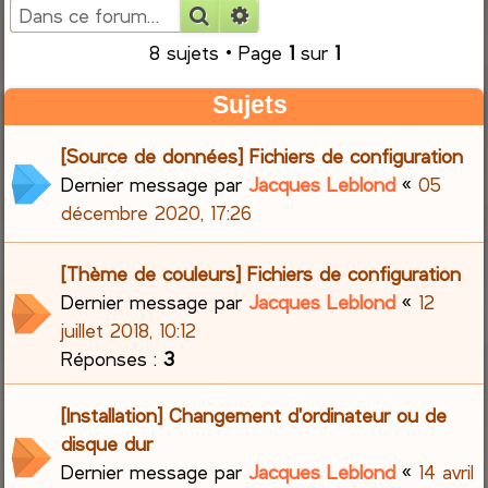
Rechercher
Recherche avancée
e
8 sujets • Page
1
sur
1
r
Sujets
c
[Source de données] Fichiers de configuration
h
Dernier message par
Jacques Leblond
«
05
décembre 2020, 17:26
e
r
[Thème de couleurs] Fichiers de configuration
Dernier message par
Jacques Leblond
«
12
juillet 2018, 10:12
Réponses :
3
[Installation] Changement d'ordinateur ou de
disque dur
Dernier message par
Jacques Leblond
«
14 avril