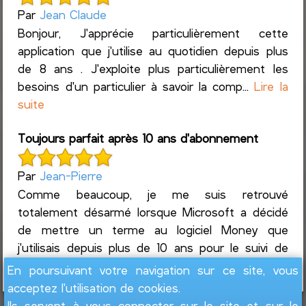
Par
Jean Claude
Bonjour, J'apprécie particulièrement cette
application que j'utilise au quotidien depuis plus
de 8 ans . J'exploite plus particulièrement les
besoins d'un particulier à savoir la comp...
Lire la
suite
Toujours parfait après 10 ans d'abonnement
Par
Jean-Pierre
Comme beaucoup, je me suis retrouvé
totalement désarmé lorsque Microsoft a décidé
de mettre un terme au logiciel Money que
j'utilisais depuis plus de 10 ans pour le suivi de
mes comptes bancaires, po...
Lire la suite
En poursuivant votre navigation sur ce site, vous
acceptez l'utilisation de cookies.
Ils servent à vous connecter sur le site et sur le