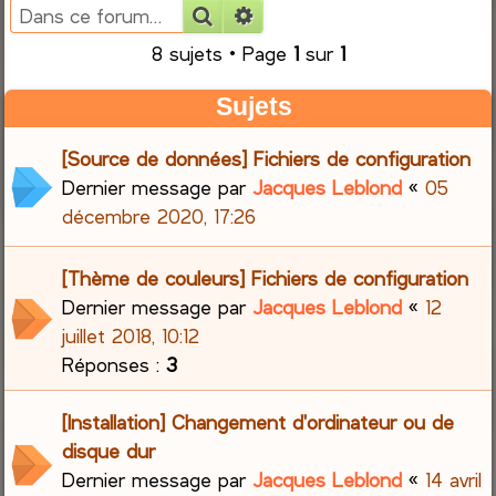
Rechercher
Recherche avancée
e
8 sujets • Page
1
sur
1
r
Sujets
c
[Source de données] Fichiers de configuration
h
Dernier message par
Jacques Leblond
«
05
décembre 2020, 17:26
e
r
[Thème de couleurs] Fichiers de configuration
Dernier message par
Jacques Leblond
«
12
juillet 2018, 10:12
Réponses :
3
[Installation] Changement d'ordinateur ou de
disque dur
Dernier message par
Jacques Leblond
«
14 avril