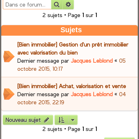
Rechercher
Recherche avancée
e
2 sujets • Page
1
sur
1
r
Sujets
c
[Bien immobilier] Gestion d'un prêt immobilier
h
avec valorisation du bien
Dernier message par
Jacques Leblond
«
05
e
octobre 2015, 10:17
r
[Bien immobilier] Achat, valorisation et vente
Dernier message par
Jacques Leblond
«
04
octobre 2015, 22:19
Nouveau sujet
2 sujets • Page
1
sur
1