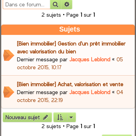
Rechercher
Recherche avancée
e
2 sujets • Page
1
sur
1
r
Sujets
c
[Bien immobilier] Gestion d'un prêt immobilier
h
avec valorisation du bien
Dernier message par
Jacques Leblond
«
05
e
octobre 2015, 10:17
r
[Bien immobilier] Achat, valorisation et vente
Dernier message par
Jacques Leblond
«
04
octobre 2015, 22:19
Nouveau sujet
2 sujets • Page
1
sur
1