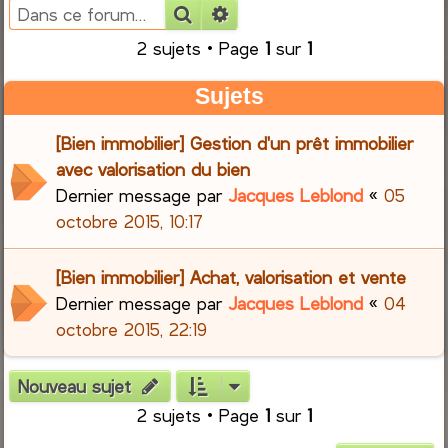
Rechercher
Recherche avancée
e
2 sujets • Page
1
sur
1
r
Sujets
c
[Bien immobilier] Gestion d'un prêt immobilier
h
avec valorisation du bien
Dernier message par
Jacques Leblond
«
05
e
octobre 2015, 10:17
r
[Bien immobilier] Achat, valorisation et vente
Dernier message par
Jacques Leblond
«
04
octobre 2015, 22:19
Nouveau sujet
2 sujets • Page
1
sur
1