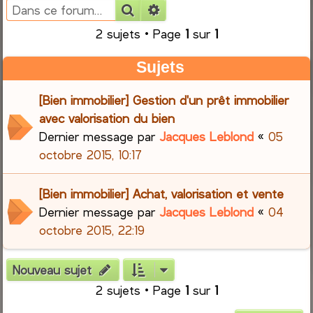
Rechercher
Recherche avancée
e
2 sujets • Page
1
sur
1
r
Sujets
c
[Bien immobilier] Gestion d'un prêt immobilier
h
avec valorisation du bien
Dernier message par
Jacques Leblond
«
05
e
octobre 2015, 10:17
r
[Bien immobilier] Achat, valorisation et vente
Dernier message par
Jacques Leblond
«
04
octobre 2015, 22:19
Nouveau sujet
2 sujets • Page
1
sur
1