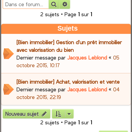
Rechercher
Recherche avancée
e
2 sujets • Page
1
sur
1
r
Sujets
c
[Bien immobilier] Gestion d'un prêt immobilier
h
avec valorisation du bien
Dernier message par
Jacques Leblond
«
05
e
octobre 2015, 10:17
r
[Bien immobilier] Achat, valorisation et vente
Dernier message par
Jacques Leblond
«
04
octobre 2015, 22:19
Nouveau sujet
2 sujets • Page
1
sur
1