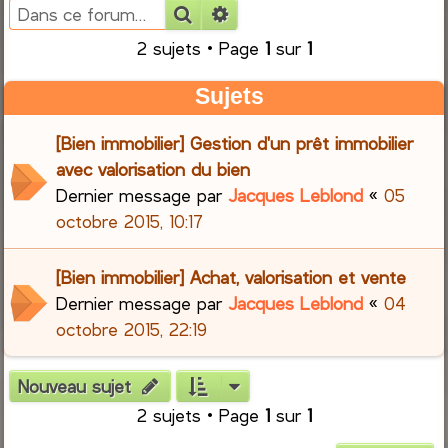
Rechercher
Recherche avancée
e
2 sujets • Page
1
sur
1
r
Sujets
c
[Bien immobilier] Gestion d'un prêt immobilier
h
avec valorisation du bien
Dernier message par
Jacques Leblond
«
05
e
octobre 2015, 10:17
r
[Bien immobilier] Achat, valorisation et vente
Dernier message par
Jacques Leblond
«
04
octobre 2015, 22:19
Nouveau sujet
2 sujets • Page
1
sur
1