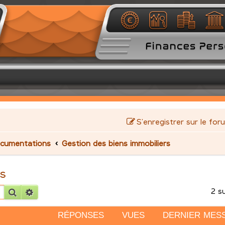
S’enregistrer sur le for
cumentations
Gestion des biens immobiliers
rs
2 s
Rechercher
Recherche avancée
RÉPONSES
VUES
DERNIER MES