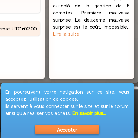
au-delà de la gestion de 5
comptes. Première mauvaise
surprise. La deuxième mauvaise
surprise est le coût. Impossible...
ormat
UTC+02:00
Lire la suite
En poursuivant votre navigation sur ce site, vous
acceptez l'utilisation de cookies.
Ils servent à vous connecter sur le site et sur le forum,
ainsi qu'à réaliser vos achats.
En savoir plus...
Accepter