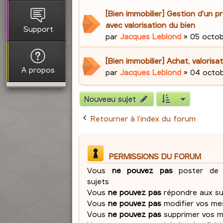
[Bien immobilier] Gestion d'un pr
avec valorisation du bien
Support
par
Jacques Leblond
»
05 octob
[Bien immobilier] Achat, valorisa
A propos
par
Jacques Leblond
»
04 octob
Nouveau sujet
Retourner à l’index du forum
PERMISSIONS DU FORUM
Vous
ne pouvez pas
poster de 
sujets
Vous
ne pouvez pas
répondre aux su
Vous
ne pouvez pas
modifier vos me
Vous
ne pouvez pas
supprimer vos 