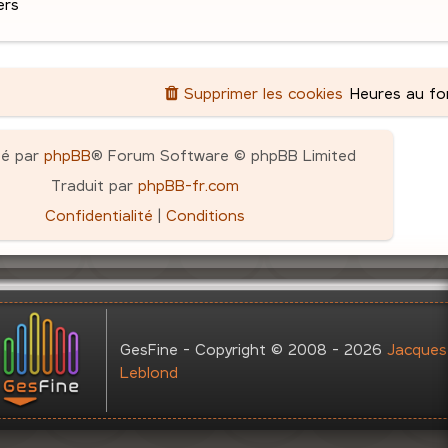
ers
Supprimer les cookies
Heures au f
pé par
phpBB
® Forum Software © phpBB Limited
Traduit par
phpBB-fr.com
Confidentialité
|
Conditions
GesFine - Copyright © 2008 - 2026
Jacques
Leblond