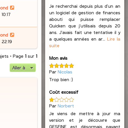
Je recherchai depuis plus d'un an
lond
un logiciel de gestion de finances
 10:17
abouti qui puisse remplacer
Quicken que j'utilisais depuis 20
ans. J'avais fait une tentative il y
lond
a quelques années en ar...
Lire la
 22:19
suite
ujets • Page
1
sur
1
Mon avis
Aller à
Par
Nicolas
Trop bien :)
Coût excessif
Par
Norbert
Je viens de mettre à jour ma
version et je découvre que
GESFINE est désormais payant