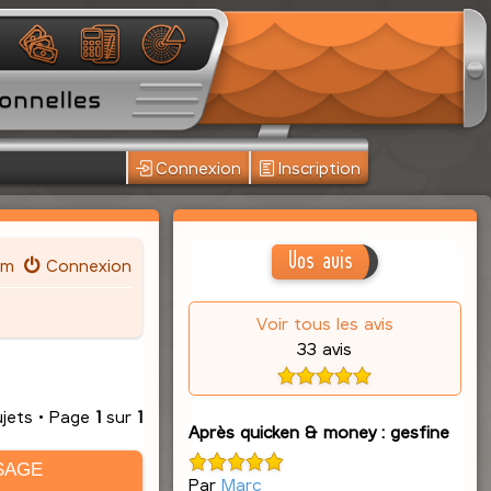
Connexion
Inscription
Vos avis
um
Connexion
Voir tous les avis
33 avis
ujets • Page
1
sur
1
Après quicken & money : gesfine
SAGE
Par
Marc