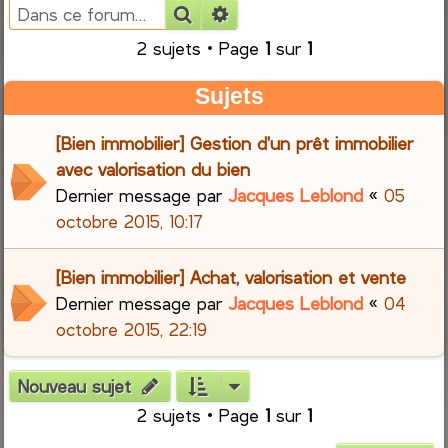
Rechercher
Recherche avancée
e
2 sujets • Page
1
sur
1
r
Sujets
c
[Bien immobilier] Gestion d'un prêt immobilier
h
avec valorisation du bien
Dernier message par
Jacques Leblond
«
05
e
octobre 2015, 10:17
r
[Bien immobilier] Achat, valorisation et vente
Dernier message par
Jacques Leblond
«
04
octobre 2015, 22:19
Nouveau sujet
2 sujets • Page
1
sur
1