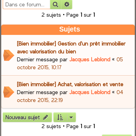
Rechercher
Recherche avancée
e
2 sujets • Page
1
sur
1
r
Sujets
c
[Bien immobilier] Gestion d'un prêt immobilier
h
avec valorisation du bien
Dernier message par
Jacques Leblond
«
05
e
octobre 2015, 10:17
r
[Bien immobilier] Achat, valorisation et vente
Dernier message par
Jacques Leblond
«
04
octobre 2015, 22:19
Nouveau sujet
2 sujets • Page
1
sur
1