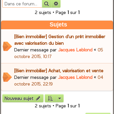
Rechercher
Recherche avancée
e
2 sujets • Page
1
sur
1
r
Sujets
c
[Bien immobilier] Gestion d'un prêt immobilier
h
avec valorisation du bien
Dernier message par
Jacques Leblond
«
05
e
octobre 2015, 10:17
r
[Bien immobilier] Achat, valorisation et vente
Dernier message par
Jacques Leblond
«
04
octobre 2015, 22:19
Nouveau sujet
2 sujets • Page
1
sur
1