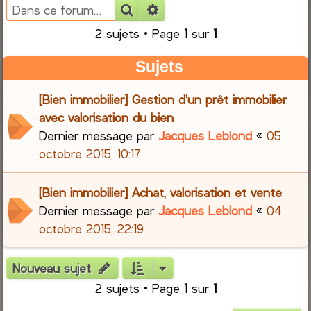
Rechercher
Recherche avancée
e
2 sujets • Page
1
sur
1
r
Sujets
c
[Bien immobilier] Gestion d'un prêt immobilier
h
avec valorisation du bien
Dernier message par
Jacques Leblond
«
05
e
octobre 2015, 10:17
r
[Bien immobilier] Achat, valorisation et vente
Dernier message par
Jacques Leblond
«
04
octobre 2015, 22:19
Nouveau sujet
2 sujets • Page
1
sur
1