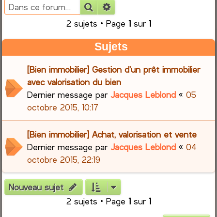
Rechercher
Recherche avancée
e
2 sujets • Page
1
sur
1
r
Sujets
c
[Bien immobilier] Gestion d'un prêt immobilier
h
avec valorisation du bien
Dernier message par
Jacques Leblond
«
05
e
octobre 2015, 10:17
r
[Bien immobilier] Achat, valorisation et vente
Dernier message par
Jacques Leblond
«
04
octobre 2015, 22:19
Nouveau sujet
2 sujets • Page
1
sur
1