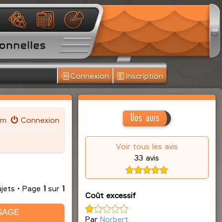
Connexion
Inscription
Vos avis
um
Connexion
Voir tous les avis
33 avis
ujets • Page
1
sur
1
Coût excessif
SAGE
Par
Norbert