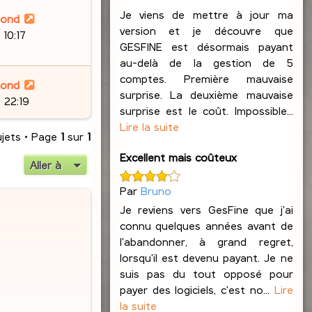
Je viens de mettre à jour ma
lond
version et je découvre que
 10:17
GESFINE est désormais payant
au-delà de la gestion de 5
comptes. Première mauvaise
lond
surprise. La deuxième mauvaise
 22:19
surprise est le coût. Impossible...
Lire la suite
ujets • Page
1
sur
1
Excellent mais coûteux
Aller à
Par
Bruno
Je reviens vers GesFine que j'ai
connu quelques années avant de
l'abandonner, à grand regret,
lorsqu'il est devenu payant. Je ne
suis pas du tout opposé pour
payer des logiciels, c'est no...
Lire
la suite