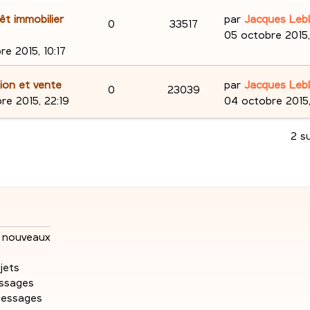
D
êt immobilier
par
Jacques Leb
R
V
0
33517
e
05 octobre 2015,
é
u
r
re 2015, 10:17
n
p
e
i
D
tion et vente
par
Jacques Leb
R
V
0
23039
e
o
s
e
re 2015, 22:19
04 octobre 2015,
r
é
u
r
n
m
n
2 s
p
e
e
i
s
s
e
o
s
e
s
r
n
a
m
s
g
e
s
e
s
nouveaux
e
s
a
jets
s
g
ssages
e
messages