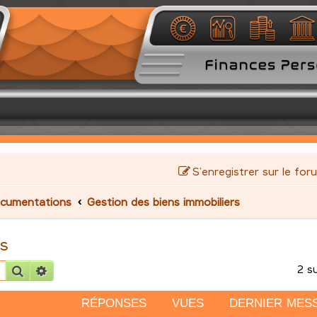
S’enregistrer sur le for
cumentations
Gestion des biens immobiliers
rs
2 s
Rechercher
Recherche avancée
RÉPONSES
VUES
DERNIER MES