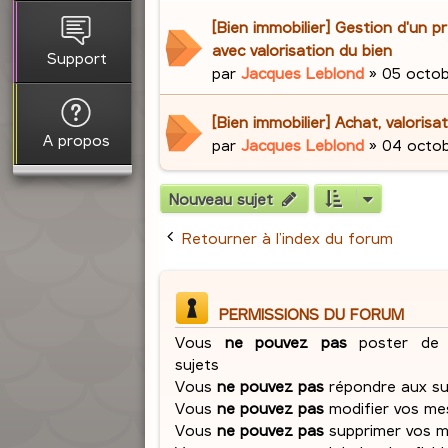
[Bien immobilier] Gestion d'un pr
avec valorisation du bien
Support
par
Jacques Leblond
»
05 octob
[Bien immobilier] Achat, valorisa
A propos
par
Jacques Leblond
»
04 octob
Nouveau sujet
Retourner à l’index du forum
PERMISSIONS DU FORUM
Vous
ne pouvez pas
poster de 
sujets
Vous
ne pouvez pas
répondre aux su
Vous
ne pouvez pas
modifier vos me
Vous
ne pouvez pas
supprimer vos 