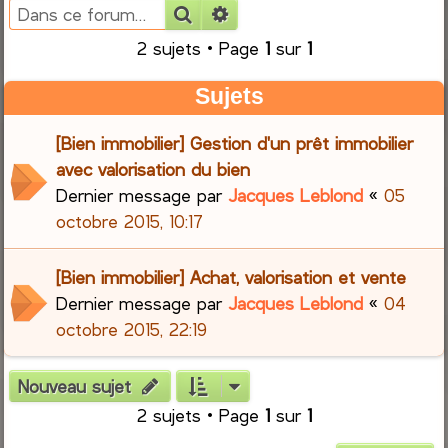
Rechercher
Recherche avancée
e
2 sujets • Page
1
sur
1
r
Sujets
c
[Bien immobilier] Gestion d'un prêt immobilier
h
avec valorisation du bien
Dernier message par
Jacques Leblond
«
05
e
octobre 2015, 10:17
r
[Bien immobilier] Achat, valorisation et vente
Dernier message par
Jacques Leblond
«
04
octobre 2015, 22:19
Nouveau sujet
2 sujets • Page
1
sur
1