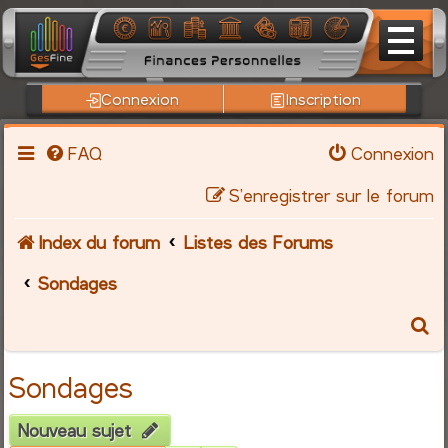
Connexion
Inscription
FAQ
Connexion
S’enregistrer sur le forum
Index du forum
Listes des Forums
Sondages
R
e
Sondages
c
Nouveau sujet
h