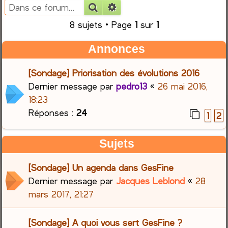
Rechercher
Recherche avancée
e
8 sujets • Page
1
sur
1
r
Annonces
c
[Sondage] Priorisation des évolutions 2016
h
Dernier message par
pedro13
«
26 mai 2016,
18:23
e
Réponses :
24
1
2
r
Sujets
[Sondage] Un agenda dans GesFine
Dernier message par
Jacques Leblond
«
28
mars 2017, 21:27
[Sondage] A quoi vous sert GesFine ?