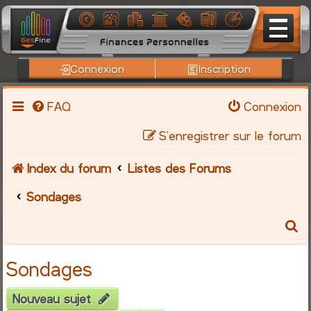
Connexion
Inscription
FAQ
Connexion
S’enregistrer sur le forum
Index du forum
Listes des Forums
Sondages
R
e
Sondages
c
Nouveau sujet
h