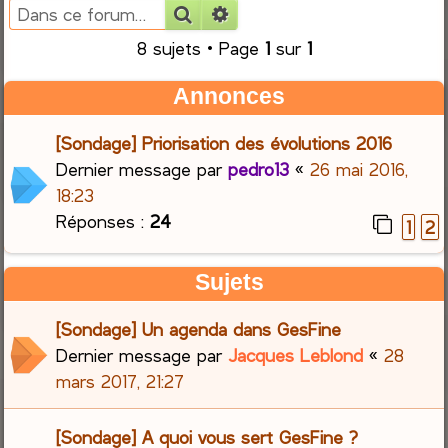
Rechercher
Recherche avancée
e
8 sujets • Page
1
sur
1
r
Annonces
c
[Sondage] Priorisation des évolutions 2016
h
Dernier message par
pedro13
«
26 mai 2016,
18:23
e
Réponses :
24
1
2
r
Sujets
[Sondage] Un agenda dans GesFine
Dernier message par
Jacques Leblond
«
28
mars 2017, 21:27
[Sondage] A quoi vous sert GesFine ?