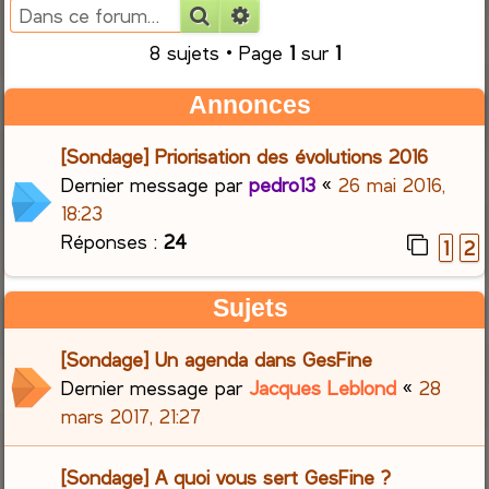
Rechercher
Recherche avancée
e
8 sujets • Page
1
sur
1
r
Annonces
c
[Sondage] Priorisation des évolutions 2016
h
Dernier message par
pedro13
«
26 mai 2016,
18:23
e
Réponses :
24
1
2
r
Sujets
[Sondage] Un agenda dans GesFine
Dernier message par
Jacques Leblond
«
28
mars 2017, 21:27
[Sondage] A quoi vous sert GesFine ?