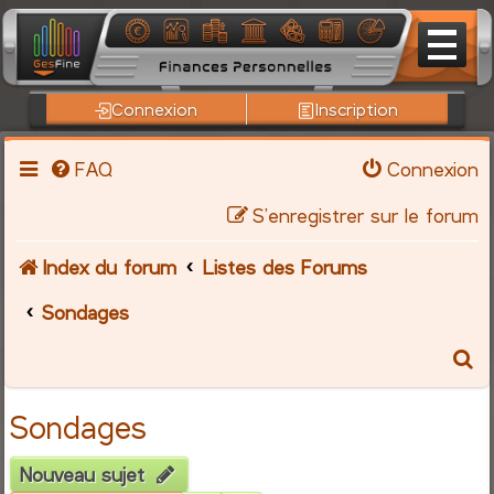
Connexion
Inscription
FAQ
Connexion
S’enregistrer sur le forum
Index du forum
Listes des Forums
Sondages
R
e
Sondages
c
Nouveau sujet
h