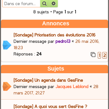
Rechercher
Recherche avancée
e
8 sujets • Page
1
sur
1
r
Annonces
c
[Sondage] Priorisation des évolutions 2016
h
Dernier message par
pedro13
«
26 mai 2016,
18:23
e
Réponses :
24
1
2
r
Sujets
[Sondage] Un agenda dans GesFine
Dernier message par
Jacques Leblond
«
28
mars 2017, 21:27
[Sondage] A quoi vous sert GesFine ?