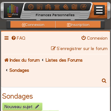
Connexion
Inscription
FAQ
Connexion
S’enregistrer sur le forum
Index du forum
Listes des Forums
Sondages
R
e
Sondages
c
Nouveau sujet
h