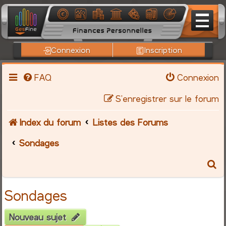
Connexion
Inscription
FAQ
Connexion
S’enregistrer sur le forum
Index du forum
Listes des Forums
Sondages
R
e
Sondages
c
Nouveau sujet
h