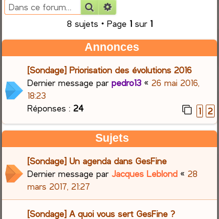
Rechercher
Recherche avancée
e
8 sujets • Page
1
sur
1
r
Annonces
c
[Sondage] Priorisation des évolutions 2016
h
Dernier message par
pedro13
«
26 mai 2016,
18:23
e
Réponses :
24
1
2
r
Sujets
[Sondage] Un agenda dans GesFine
Dernier message par
Jacques Leblond
«
28
mars 2017, 21:27
[Sondage] A quoi vous sert GesFine ?