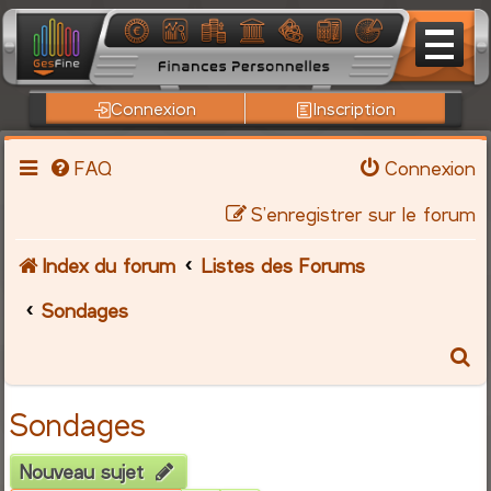
Connexion
Inscription
FAQ
Connexion
S’enregistrer sur le forum
Index du forum
Listes des Forums
Sondages
R
e
Sondages
c
Nouveau sujet
h