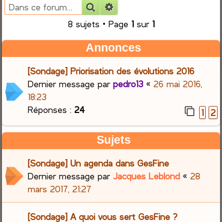
Rechercher
Recherche avancée
e
8 sujets • Page
1
sur
1
r
Annonces
c
[Sondage] Priorisation des évolutions 2016
h
Dernier message par
pedro13
«
26 mai 2016,
18:23
e
Réponses :
24
1
2
r
Sujets
[Sondage] Un agenda dans GesFine
Dernier message par
Jacques Leblond
«
28
mars 2017, 21:27
[Sondage] A quoi vous sert GesFine ?