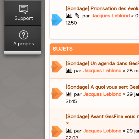
[Sondage] Priorisation des évol
par
Jacques Leblond
»
0
Support
12:50
A propos
SUJETS
[Sondage] Un agenda dans Ges
par
Jacques Leblond
»
28 ma
[Sondage] A quoi vous sert Ges
par
Jacques Leblond
»
29 ja
21:45
[Sondage] Avant GesFine vous r
?
par
Jacques Leblond
»
29 ja
22:08