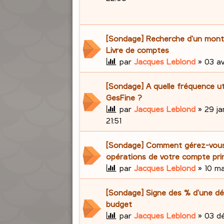
[Sondage] Recherche d'un mont
Livre de comptes
par
Jacques Leblond
»
03 av
[Sondage] A quelle fréquence ut
GesFine ?
par
Jacques Leblond
»
29 ja
21:51
[Sondage] Comment gérez-vous
opérations de votre compte prin
par
Jacques Leblond
»
10 ma
[Sondage] Signe des % d'une dé
budget
par
Jacques Leblond
»
03 d