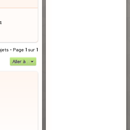
4
ujets • Page
1
sur
1
Aller à