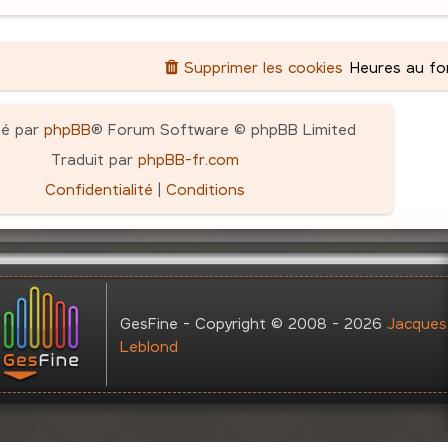
Supprimer les cookies
Heures au f
pé par
phpBB
® Forum Software © phpBB Limited
Traduit par
phpBB-fr.com
Confidentialité
|
Conditions
GesFine - Copyright © 2008 - 2026
Jacques
Leblond