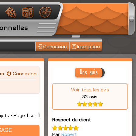
Connexion
Inscription
Vos avis
um
Connexion
Voir tous les avis
33 avis
ujets • Page
1
sur
1
Respect du client
SAGE
Par
Robert