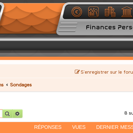
S’enregistrer sur le for
ms
Sondages
8 s
Rechercher
Recherche avancée
RÉPONSES
VUES
DERNIER MES