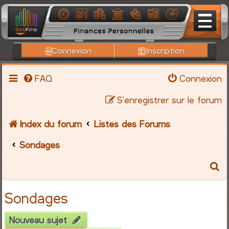
Connexion
Inscription
FAQ
Connexion
S’enregistrer sur le forum
Index du forum
Listes des Forums
Sondages
R
e
Sondages
c
Nouveau sujet
h