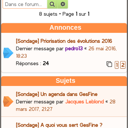
Rechercher
Recherche avancée
e
8 sujets • Page
1
sur
1
r
Annonces
c
[Sondage] Priorisation des évolutions 2016
h
Dernier message par
pedro13
«
26 mai 2016,
18:23
e
Réponses :
24
1
2
r
Sujets
[Sondage] Un agenda dans GesFine
Dernier message par
Jacques Leblond
«
28
mars 2017, 21:27
[Sondage] A quoi vous sert GesFine ?