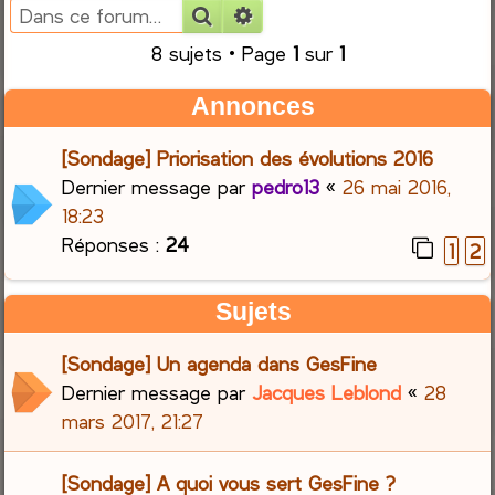
Rechercher
Recherche avancée
e
8 sujets • Page
1
sur
1
r
Annonces
c
[Sondage] Priorisation des évolutions 2016
h
Dernier message par
pedro13
«
26 mai 2016,
18:23
e
Réponses :
24
1
2
r
Sujets
[Sondage] Un agenda dans GesFine
Dernier message par
Jacques Leblond
«
28
mars 2017, 21:27
[Sondage] A quoi vous sert GesFine ?