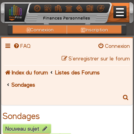
Connexion
Inscription
FAQ
Connexion
S’enregistrer sur le forum
Index du forum
Listes des Forums
Sondages
R
e
Sondages
c
Nouveau sujet
h