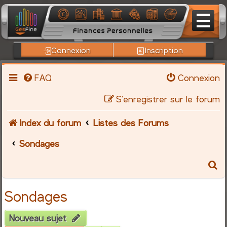
Connexion
Inscription
FAQ
Connexion
S’enregistrer sur le forum
Index du forum
Listes des Forums
Sondages
R
e
Sondages
c
Nouveau sujet
h