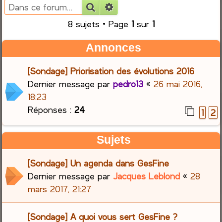
Rechercher
Recherche avancée
e
8 sujets • Page
1
sur
1
r
Annonces
c
[Sondage] Priorisation des évolutions 2016
h
Dernier message par
pedro13
«
26 mai 2016,
18:23
e
Réponses :
24
1
2
r
Sujets
[Sondage] Un agenda dans GesFine
Dernier message par
Jacques Leblond
«
28
mars 2017, 21:27
[Sondage] A quoi vous sert GesFine ?